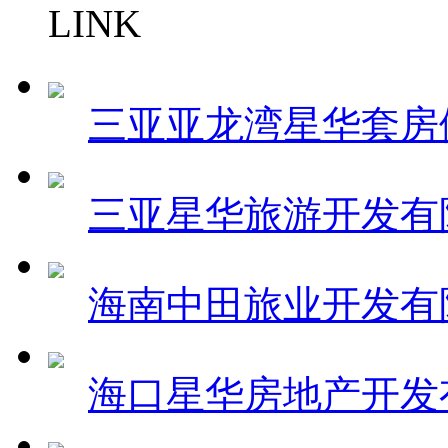
LINK
三亚亚龙湾星华套房
三亚星华旅游开发有
海南中田旅业开发有
海口星华房地产开发