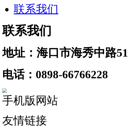
联系我们
联系我们
地址：海口市海秀中路51
电话：0898-66766228
手机版网站
友情链接