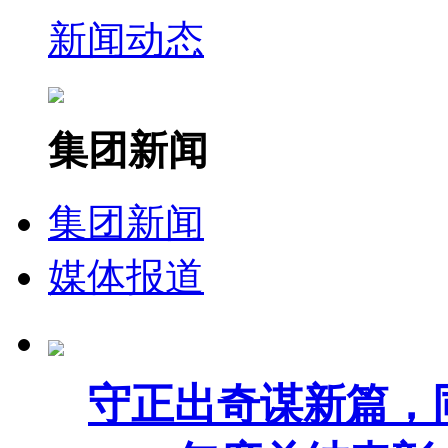
新闻动态
集团新闻
集团新闻
媒体报道
守正出奇谋新篇，同