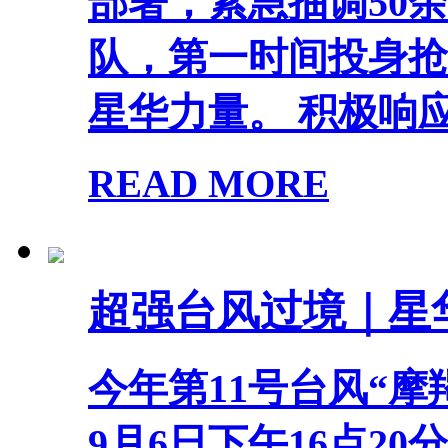
部署，紧急抽调50
队，第一时间投身抢
星华力量。 积极响应.
READ MORE
超强台风过境｜星
今年第11号台风“
9月6日下午16点2