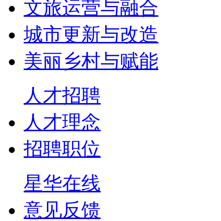
文旅运营与融合
城市更新与改造
美丽乡村与赋能
人才招聘
人才理念
招聘职位
星华在线
意见反馈