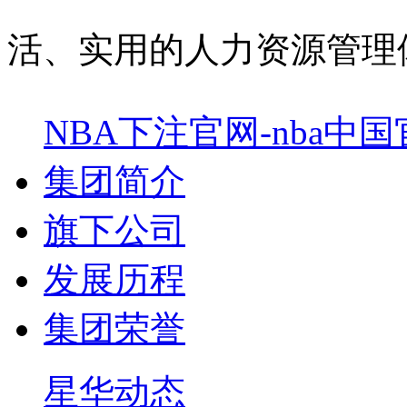
活、实用的人力资源管理
NBA下注官网-nba中国
集团简介
旗下公司
发展历程
集团荣誉
星华动态