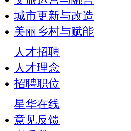
城市更新与改造
美丽乡村与赋能
人才招聘
人才理念
招聘职位
星华在线
意见反馈