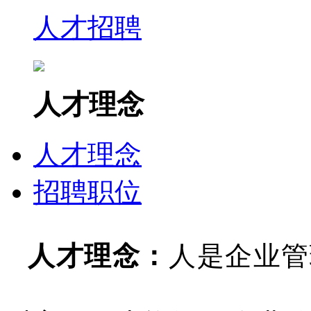
人才招聘
人才理念
人才理念
招聘职位
人才理念：
人是企业管