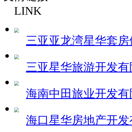
LINK
三亚亚龙湾星华套房
三亚星华旅游开发有
海南中田旅业开发有
海口星华房地产开发