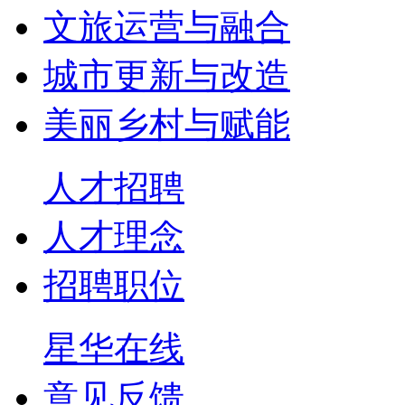
文旅运营与融合
城市更新与改造
美丽乡村与赋能
人才招聘
人才理念
招聘职位
星华在线
意见反馈