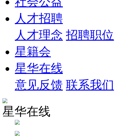
社会公益
人才招聘
人才理念
招聘职位
星籍会
星华在线
意见反馈
联系我们
星华在线