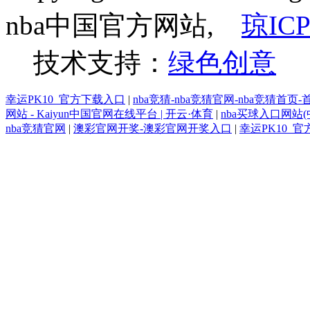
nba中国官方网站,
琼ICP
技术支持：
绿色创意
幸运PK10_官方下载入口
|
nba竞猜-nba竞猜官网-nba竞猜首页-
网站 - Kaiyun中国官网在线平台 | 开云·体育
|
nba买球入口网站
nba竞猜官网
|
澳彩官网开奖-澳彩官网开奖入口
|
幸运PK10_