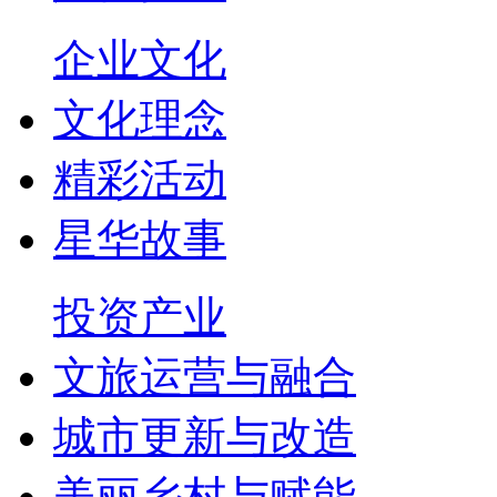
企业文化
文化理念
精彩活动
星华故事
投资产业
文旅运营与融合
城市更新与改造
美丽乡村与赋能