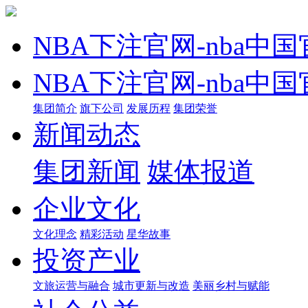
NBA下注官网-nba中国
NBA下注官网-nba中国
集团简介
旗下公司
发展历程
集团荣誉
新闻动态
集团新闻
媒体报道
企业文化
文化理念
精彩活动
星华故事
投资产业
文旅运营与融合
城市更新与改造
美丽乡村与赋能