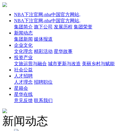
NBA下注官网-nba中国官方网站,
NBA下注官网-nba中国官方网站,
集团简介
旗下公司
发展历程
集团荣誉
新闻动态
集团新闻
媒体报道
企业文化
文化理念
精彩活动
星华故事
投资产业
文旅运营与融合
城市更新与改造
美丽乡村与赋能
社会公益
人才招聘
人才理念
招聘职位
星籍会
星华在线
意见反馈
联系我们
新闻动态