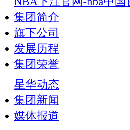
NBA下注官网-nba中国
集团简介
旗下公司
发展历程
集团荣誉
星华动态
集团新闻
媒体报道